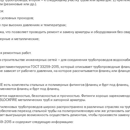
у трубопровода, второй — к следующему участку трубы или арматуре. 2) Крепеж
и (резиновые или др.).
я:
 условных проходов;
е при высоких давлениях и температурах;
а, что позволяет проводить ремонт и замену арматуры и оборудования без сва
мерные и металлические;
ия ремонтных работ.
троительстве инженерных сетей — для соединения трубопроводов водоснабже
гламентируются ГОСТ 33259-2015, который описывает трубопроводные фланцы 
е зависят от рабочего давления, на которое рассчитывается фланец или флан
есть комплекты стальных и полимерных фитингов (фланец и бурт под фланец, 
еняются фланец и бурт под фланец.
я надежностью, безопасностью и прочностью. Фитинги хорошо зарекомендов
 BLOCKFIRE металлических труб и запорной арматуры.
овых трубопроводов широко распространено в различных отраслях на трубо
обеспечив переход стальной трубы на полипропиленовую или же установить запо
дает выигрышную возможность осуществить демонтаж, чтобы произвести замену
9-2015 и содержит следующую информацию: