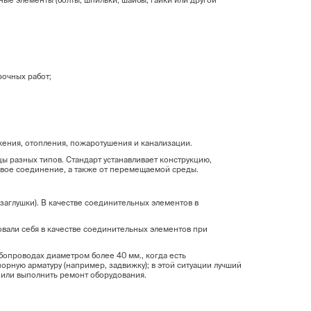
ные элементы (болты, шпильки, шайбы, гайки или другой
рочных работ;
ния, отопления, пожаротушения и канализации.
разных типов. Стандарт устанавливает конструкцию,
цевое соединение, а также от перемещаемой среды.
заглушки). В качестве соединительных элементов в
али себя в качестве соединительных элементов при
проводах диаметром более 40 мм., когда есть
рную арматуру (например, задвижку); в этой ситуации лучший
 или выполнить ремонт оборудования.