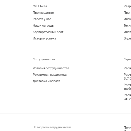
СЛТ Аква
Разр
Производство
Прог
Работа у нас
Инф
Наши награды
Техн
Корпоративный блог
Инст
Истории успеха
Виде
Сотрудничество
Серв
Условия сотрудничества
Расч
Рекламная поддержка
Расч
SLT 
Доставка и оплата
Расч
труб
Расч
СП 24
По вопросам сотрудничества
Поли