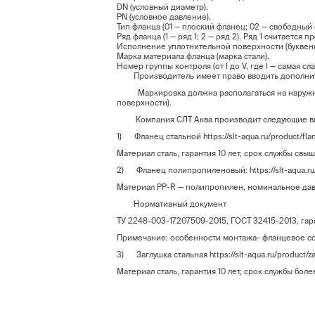
DN (условный диаметр).
PN (условное давление).
Тип фланца (01 — плоский фланец; 02 — свободный 
Ряд фланца (1 — ряд 1; 2 — ряд 2). Ряд 1 считается
Исполнение уплотнительной поверхности (буквенн
Марка материала фланца (марка стали).
Номер группы контроля (от I до V, где I — самая с
Производитель имеет право вводить дополнител
Маркировка должна располагаться на наружной ц
поверхности).
Компания СЛТ Аква производит следующие ви
1) Фланец стальной
https://slt-aqua.ru/product/fla
Материал сталь, гарантия 10 лет, срок службы свыш
2) Фланец полипропиленовый:
https://slt-aqua.
Материал PP-R — полипропилен, номинальное дав
Нормативный документ
ТУ 2248-003-17207509-2015, ГОСТ 32415-2013, гара
Примечание: особенности монтажа- фланцевое со
3) Заглушка стальная
https://slt-aqua.ru/product/z
Материал сталь, гарантия 10 лет, срок службы боле