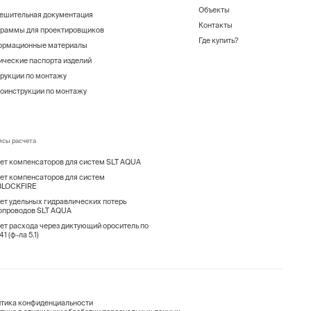
Объекты
ешительная документация
Контакты
раммы для проектировщиков
Где купить?
ормационные материалы
ические паспорта изделий
рукции по монтажу
оинструкции по монтажу
исы расчета
ет компенсаторов для систем SLT AQUA
ет компенсаторов для систем
BLOCKFIRE
ет удельных гидравлических потерь
опроводов SLT AQUA
ет расхода через диктующий ороситель по
1 (ф-ла 5.1)
тика конфиденциальности