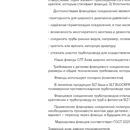
отверстиями. Один элемент присоединяется к конц
крепёж, которым стягивают фланцы). 3) Уплотнител
Достоинствами фланцевых соединений являютс
-пригодность для широкого диапазона давлений и
- надёжная герметизация соединения, в том числ
- возможность многократного монтажа и демонтаж
- соединять трубы разных видов, например, поли
- крепить или врезать запорную арматуру;
- отсекать участок трубопровода для осуществлен
Наши фланцы СЛТ Аква широко используются в с
Требования к деталям фланцевого соединения ре
размеры и общие технические требования, которы
Фланцы используют попарно (комплектом).
В линейках продукции SLT Aqua и SLT BLOCKFIRE 
полимерном противопожарном трубопроводе прим
Фланцевое соединение трубопроводов отличаетс
креплении к трубопроводу из труб и фитингов SLT
Применение фланцевых соединений полипропилен
необходимость произвести монтаж двух деталей, 
вариант — переход через фланцы: в будущем это 
Маркировка фланцев соответствует ГОСТ 3325
Товарный знак завода-производителя.