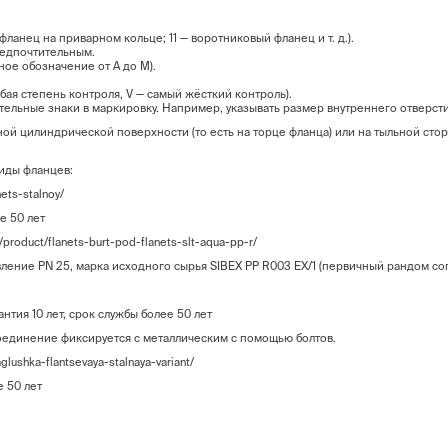
фланец на приварном кольце; 11 — воротниковый фланец и т. д.).
 предпочтительным.
ое обозначение от A до M).
лабая степень контроля, V — самый жёсткий контроль).
ьные знаки в маркировку. Например, указывать размер внутреннего отверст
илиндрической поверхности (то есть на торце фланца) или на тыльной сторо
ды фланцев:
nets-stalnoy/
е 50 лет
ru/product/flanets-burt-pod-flanets-slt-aqua-pp-r/
ление PN 25, марка исходного сырья SIBEX PP R003 EX/1 (первичный рандом 
нтия 10 лет, срок службы более 50 лет
единение фиксируется с металлическим с помощью болтов.
aglushka-flantsevaya-stalnaya-variant/
е 50 лет