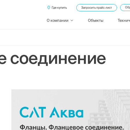
Где купить
Обр
Запросить прайс-лист
О компании
Объекты
Техни
е соединение